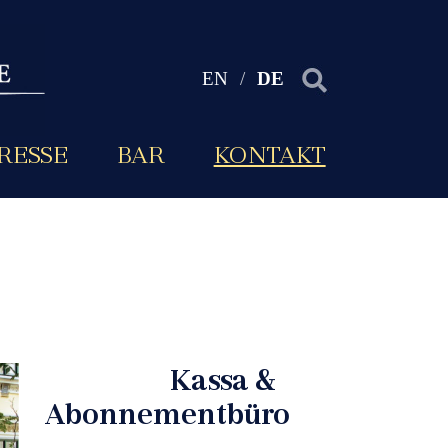
EN
/
DE
RESSE
BAR
KONTAKT
Kassa &
Abonnementbüro