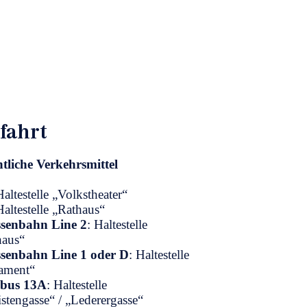
fahrt
tliche Verkehrsmittel
Haltestelle „Volkstheater“
Haltestelle „Rathaus“
ssenbahn Line 2
: Haltestelle
haus“
ssenbahn Line 1 oder D
: Haltestelle
lament“
bus 13A
: Haltestelle
istengasse“ / „Lederergasse“