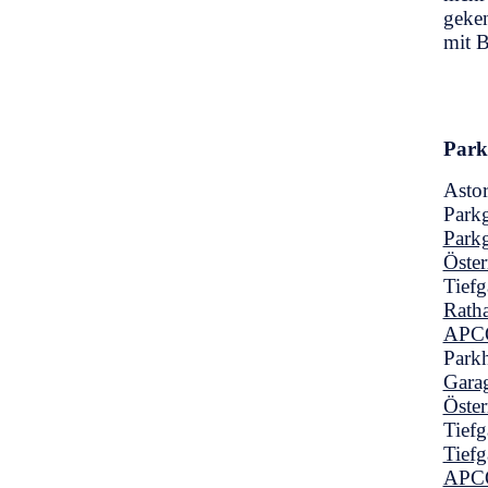
geken
mit B
Park
Astor
Park
Parkg
Öster
Tiefg
Ratha
APC
Park
Garag
Öster
Tiefg
Tiefg
APC