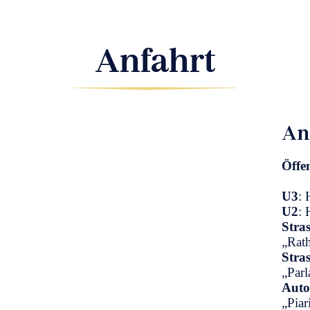
Anfahrt
An
Öffen
U3
: 
U2
: 
Stra
„Rat
Stra
„Par
Auto
„Piar