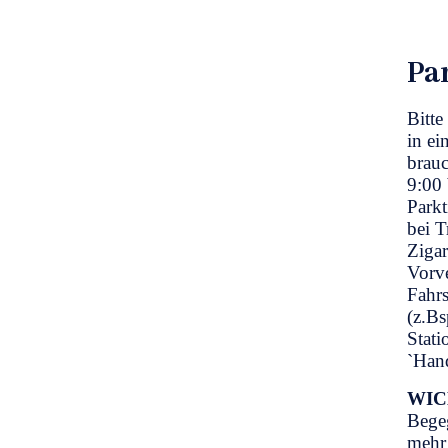
Pa
Bitte
in ei
brauc
9:00 
Parkt
bei T
Zigar
Vorve
Fahrs
(z.Bs
Stati
`Han
WIC
Begeg
mehr 